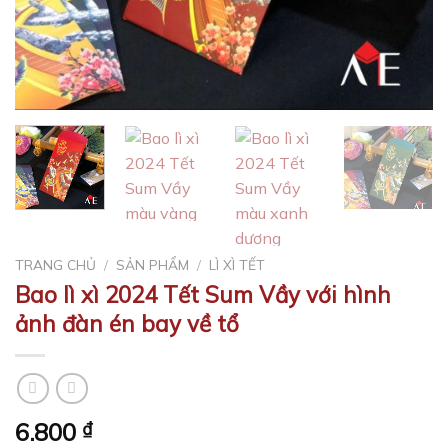
TRANG CHỦ
/
SẢN PHẨM
/
LÌ XÌ TẾT
Bao lì xì 2024 Tết Sum Vầy với hình
ảnh đàn én bay về tổ
6.800
₫